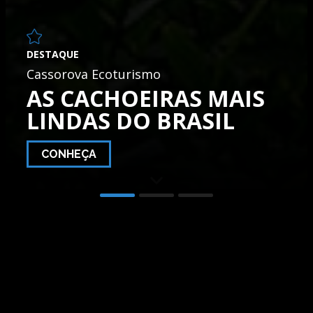
DESTAQUE
Cassorova Ecoturismo
AS CACHOEIRAS MAIS
LINDAS DO BRASIL
CONHEÇA