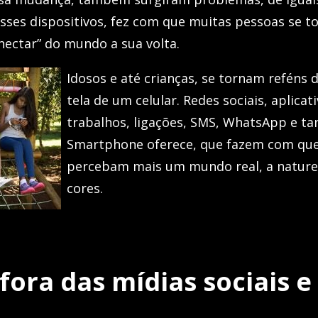
esses dispositivos, fez com que muitas pessoas se
nectar” do mundo a sua volta.
Idosos e até crianças, se tornam reféns
tela de um celular. Redes sociais, aplicat
trabalhos, ligações, SMS, WhatsApp e ta
Smartphone oferece, que fazem com qu
percebam mais um mundo real, a nature
cores.
 fora das mídias sociais e