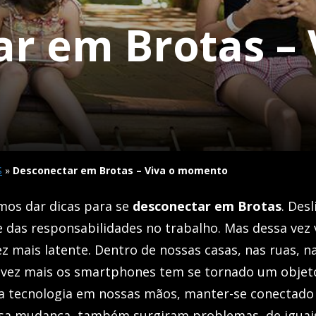
r em Brotas – 
S
»
Desconectar em Brotas – Viva o momento
os dar dicas para se
desconectar em Brotas
. Des
e das responsabilidades no trabalho. Mas dessa ve
z mais latente. Dentro de nossas casas, nas ruas, n
 vez mais os smartphones tem se tornado um objet
a tecnologia em nossas mãos, manter-se conectado n
sa mudança, também surgiram problemas, de iguais