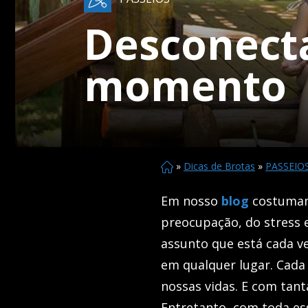
Desconecta
momento
»
Dicas de Brotas
»
PASSEIO
Em nosso
blog
costumam
preocupação, do stress 
assunto que está cada ve
em qualquer lugar. Cada
nossas vidas. E com tant
Entretanto, com toda es