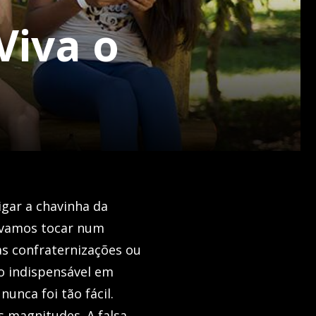
Viva o
ligar a chavinha da
z vamos tocar num
as confraternizações ou
o indispensável em
unca foi tão fácil.
 magnitudes. A falsa