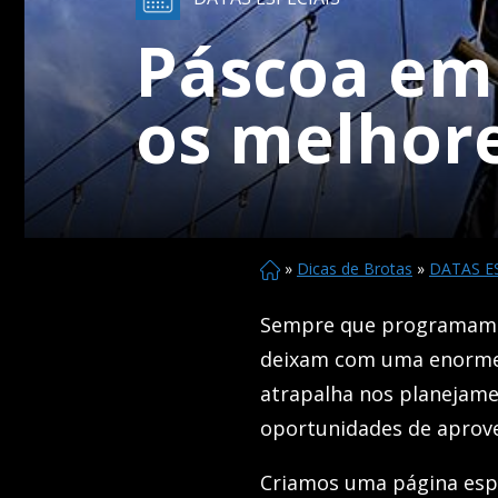
Páscoa em 
os melhor
»
Dicas de Brotas
»
DATAS E
Sempre que programamo
deixam com uma enorme 
atrapalha nos planejame
oportunidades de aprove
Criamos uma página espe