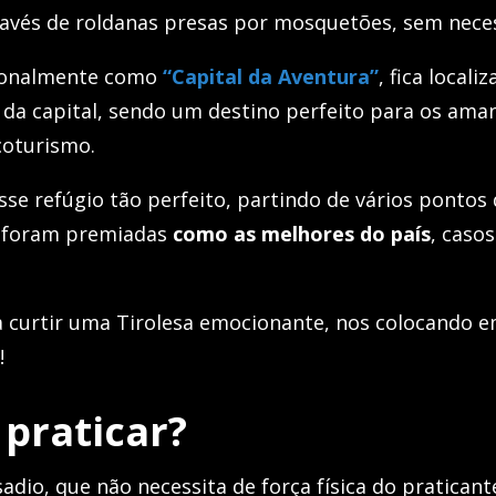
avés de roldanas presas por mosquetões, sem necess
cionalmente como
“Capital da Aventura”
, fica locali
 da capital, sendo um destino perfeito para os ama
coturismo.
esse refúgio tão perfeito, partindo de vários pontos
s foram premiadas
como as melhores do país
, caso
ra curtir uma Tirolesa emocionante, nos colocando
!
praticar?
adio, que não necessita de força física do praticant