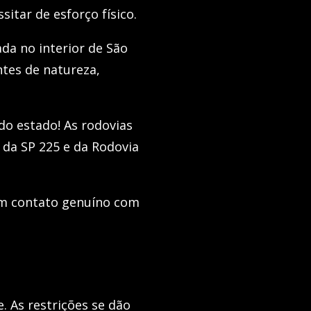
itar de esforço físico.
zada no interior de São
ntes de natureza,
 do estado! As rodovias
s da SP 225 e da Rodovia
 em contato genuíno com
e. As restrições se dão