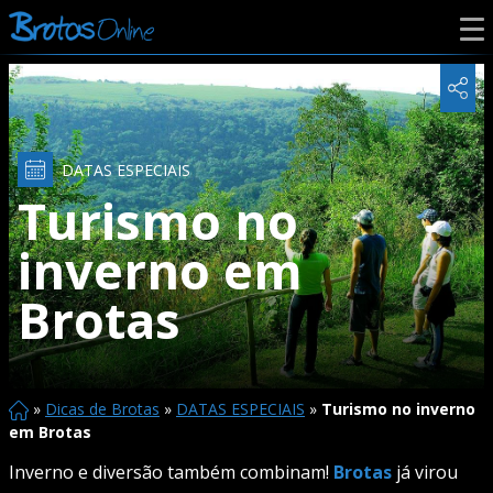
DATAS ESPECIAIS
Turismo no
inverno em
Brotas
»
Dicas de Brotas
»
DATAS ESPECIAIS
»
Turismo no inverno
em Brotas
Inverno e diversão também combinam!
Brotas
já virou